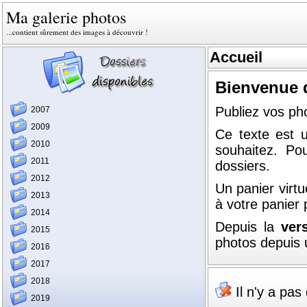
Ma galerie photos
...contient sûrement des images à découvrir !
Accueil
Bienvenue d
Publiez vos pho
2007
2009
Ce texte est 
2010
souhaitez. Pou
2011
dossiers.
2012
Un panier virtue
2013
à votre panier 
2014
Depuis la
ver
2015
photos depuis
2016
2017
2018
Il n'y a pa
2019