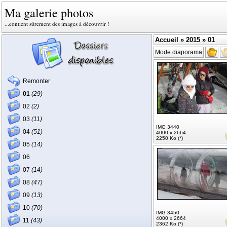
Ma galerie photos
...contient sûrement des images à découvrir !
Accueil
»
2015
» 01
Mode diaporama
Remonter
01
(29)
02
(2)
03
(11)
IMG 3440
04
(51)
4000 x 2664
2250 Ko (*)
05
(14)
06
07
(14)
08
(47)
09
(13)
10
(70)
IMG 3450
4000 x 2664
11
(43)
2362 Ko (*)