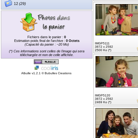
12
(29)
Fichiers dans le panier :
0
Estimation poids final de l'archive :
0 Octets
IMGP5111
(Capacité du panier : ~20 Mo)
3872 x 2592
2500 Ko (*)
(*) Ces informations sont celles de l'image qui sera
téléchargée et non de celle affichée.
Albulle v1.2.1 ©
Bubulles Creations
IMGP5120
3872 x 2592
2469 Ko (*)