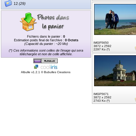
12
(29)
Fichiers dans le panier :
0
Estimation poids final de l'archive :
0 Octets
IMGP5650
(Capacité du panier : ~20 Mo)
3872 x 2592
2297 Ko (*)
(*) Ces informations sont celles de l'image qui sera
téléchargée et non de celle affichée.
Albulle v1.2.1 ©
Bubulles Creations
IMGP5671
3872 x 2592
2743 Ko (*)