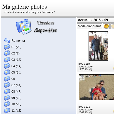
Ma galerie photos
...contient sûrement des images à découvrir !
Accueil
»
2015
» 09
Mode diaporama
Remonter
01
(29)
02
(2)
03
(11)
IMG 0118
04
(51)
4000 x 2664
1975 Ko (*)
05
(14)
06
07
(14)
08
(47)
09
(13)
10
(70)
IMG 0132
4000 x 2664
11
(43)
2602 Ko (*)